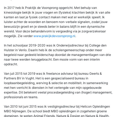
In 2017 heb ik Praktijk de Voorsprong opgericht. Met behulp van
kinesiologie bekijk ik jouw vragen en (fysieke) klachten bekijk ik van alle
kanten en laat je fysiek contact maken met wat er werkelijk speelt. Ik
luister achter de woorden en benoem non-verbale signalen, zodat jouw
bewustzijn groeit en je steeds beter in balans blijft in een dynamische
wereld. Voor deze behandelvorm is vergoeding via je zorgverzekeraar
mogelijk. Zie verder
www.prakijkdevoorsprong.nl
.
In het schooljaar 2019-2020 was ik Onderwijsdirecteur bij College den
Hulster in Venlo. Daarin heb ik de scholengemeenschap onder meer
begeleid naar gedeeld leiderschap doordat de managementlagen van drie
naar twee werden teruggebracht. Een mooie vorm van een interim
opdracht.
Van juli 2015 tot 2019 was ik freelance adviseur bij bureau Geerts &
Partners BV in Vught. Het is een gespecialiseerd bureau in
loopbaanbegeleiding, werving & selectie en mobiliteit. In samenwerking
met hen verricht ik diensten in het verlengde van mijn opgebouwde
expertise. Dit betekent veelal procesbegeleiding van (hoger) management,
professionals en teams.
Van 2010 tot juni 2015 was ik vestigingsdirecteur bij Helicon Opleidingen
MBO Nijmegen. De school biedt MBO opleidingen in zogeheten groene
domeinen, te weten Animal Friends, Nature & Design en Nature & Health.