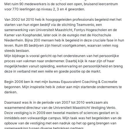
Met ruim 90 medewerkers is de school een open, bruisend leercentrum
voor 770 leerlingen op niveau 2, 3 en 4 geworden.
Van 2002 tot 2010 heb ik hoogopgeleiden professionals begeleid met het
starten van hun eigen bedrijf via de stichting Teamvenlo, een
samenwerking van Universiteit Maastricht, Fontys Hogescholen en de
Kamer van Koophandel, later ook in de euregio met de Hochschule
Niederrhein. Bijna 200 mensen heb ik begeleid in deze cruciale fase in hun
leven. Ruim 85 bedrijven zijn hieruit voortgekomen, waarvan velen nog
steeds bestaan.
Mijn bijdrage is vooral gericht op het ondersteunen van het persoonlijke
proces van vakman naar ondernemer. Daarbij kijk ik naar zijn of haar
mogelijkheden vanuit opleiding, werkervaring en persoonlijkheid en breng
deze in verband met een reële en goede positie op de markt.
Begin 2006 ben ik met mijn bureau Equusvalent Coaching & Cocreatie
begonnen. Mijn inspiratie heb ik zeker aan mijn startende ondernemers te
danken.
Daarnaast was ik in de periode van 2007 tot 2010 werkzaam als
waarnemend directeur van de Universiteit Maastricht Vestiging Venlo.
Deze vestiging is in 2009 een tweetal masters of sciences gestart en is
inmiddels een volwaardige campus. Mijn taak was het begeleiden van de
opbouw van de vestiging met een nadruk op het op gang brengen van
samenwerking tussen diverse betrokken partners.