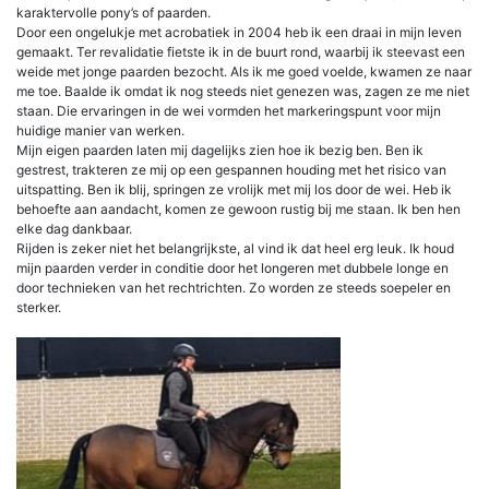
karaktervolle pony’s of paarden.
Door een ongelukje met acrobatiek in 2004 heb ik een draai in mijn leven
gemaakt. Ter revalidatie fietste ik in de buurt rond, waarbij ik steevast een
weide met jonge paarden bezocht. Als ik me goed voelde, kwamen ze naar
me toe. Baalde ik omdat ik nog steeds niet genezen was, zagen ze me niet
staan. Die ervaringen in de wei vormden het markeringspunt voor mijn
huidige manier van werken.
Mijn eigen paarden laten mij dagelijks zien hoe ik bezig ben. Ben ik
gestrest, trakteren ze mij op een gespannen houding met het risico van
uitspatting. Ben ik blij, springen ze vrolijk met mij los door de wei. Heb ik
behoefte aan aandacht, komen ze gewoon rustig bij me staan. Ik ben hen
elke dag dankbaar.
Rijden is zeker niet het belangrijkste, al vind ik dat heel erg leuk. Ik houd
mijn paarden verder in conditie door het longeren met dubbele longe en
door technieken van het rechtrichten. Zo worden ze steeds soepeler en
sterker.